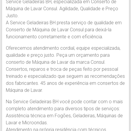
BH
Service Geladeiras BH, especializada em Conserto de
Máquina de Lavar Consul. Agilidade, Qualidade e Preço
+5531991553571
Justo.
A Service Geladeiras BH presta serviço de qualidade em
+5531991553571
Conserto de Máquina de Lavar Consul para deixá-la
Conserto
funcionamento corretamente e com eficiência.
de
Geladeiras
Oferecemos atendimento cordial, equipe especializada,
BH
qualidade e preço justo. Peça um orçamento para
com
conserto de Máquina de Lavar da marca Consul.
qualidade
Consertos, reparos e troca de peças feito por pessoal
e
treinado e especializado que seguem as recomendações
eficiência.
dos fabricantes. 45 anos de experiência em consertos de
Service
Máquina de Lavar.
Geladeiras
Na Service Geladeiras BH você pode contar com o mais
BH.
completo atendimento para diversos tipos de serviços:
Assistência técnica em Fogões, Geladeiras, Máquinas de
Lavar e Microondas.
Atendimento na própria residência com técnicos