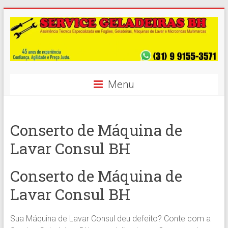
Skip
to
content
Conserto
Menu
de
Geladeiras,
Conserto de Máquina de
Syde
Lavar Consul BH
by
Side
Conserto de Máquina de
e
Lavar Consul BH
Freezer
Sua Máquina de Lavar Consul deu defeito? Conte com a