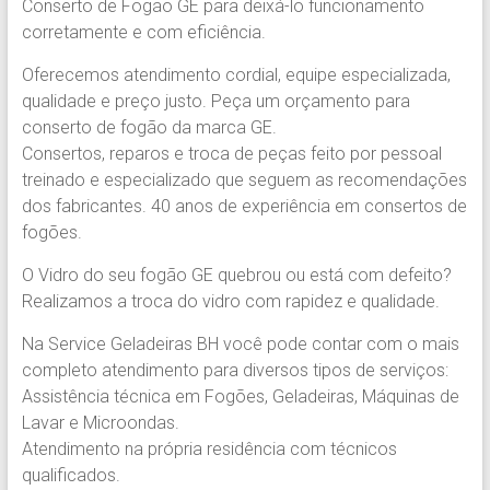
BH
Conserto de Fogão GE para deixá-lo funcionamento
corretamente e com eficiência.
+5531991553571
Oferecemos atendimento cordial, equipe especializada,
+5531991553571
qualidade e preço justo. Peça um orçamento para
Conserto
conserto de fogão da marca GE.
de
Consertos, reparos e troca de peças feito por pessoal
Geladeiras
treinado e especializado que seguem as recomendações
BH
dos fabricantes. 40 anos de experiência em consertos de
com
fogões.
qualidade
O Vidro do seu fogão GE quebrou ou está com defeito?
e
Realizamos a troca do vidro com rapidez e qualidade.
eficiência.
Service
Na Service Geladeiras BH você pode contar com o mais
Geladeiras
completo atendimento para diversos tipos de serviços:
BH.
Assistência técnica em Fogões, Geladeiras, Máquinas de
Lavar e Microondas.
Atendimento na própria residência com técnicos
qualificados.