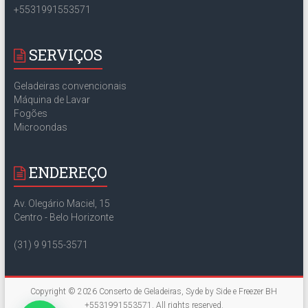
+5531991553571
SERVIÇOS
Geladeiras convencionais
Máquina de Lavar
Fogões
Microondas
ENDEREÇO
Av. Olegário Maciel, 15
Centro - Belo Horizonte
(31) 9 9155-3571
Copyright © 2026
Conserto de Geladeiras, Syde by Side e Freezer BH
+5531991553571
. All rights reserved.