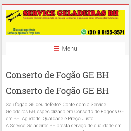
Skip
to
content
Conserto
Menu
de
Geladeiras,
Conserto de Fogão GE BH
Syde
by
Conserto de Fogão GE BH
Side
Seu fogão GE deu defeito? Conte com a Service
e
Geladeiras BH, especializada em Conserto de Fogões GE
Freezer
em BH. Agilidade, Qualidade e Preço Justo.
A Service Geladeiras BH presta serviço de qualidade em